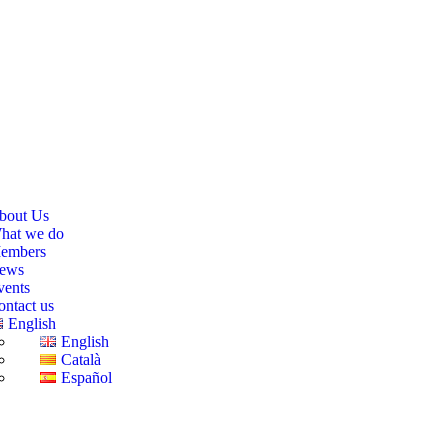
bout Us
hat we do
embers
ews
vents
ontact us
English
English
Català
Español